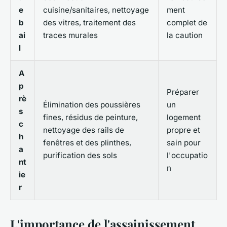
e
cuisine/sanitaires, nettoyage
ment
b
des vitres, traitement des
complet de
ai
traces murales
la caution
l
A
p
Préparer
rè
Élimination des poussières
un
s
fines, résidus de peinture,
logement
c
nettoyage des rails de
propre et
h
fenêtres et des plinthes,
sain pour
a
purification des sols
l'occupatio
nt
n
ie
r
L'importance de l'assainissement