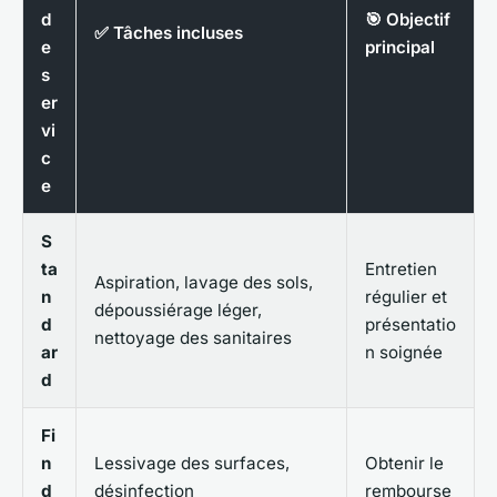
d
🎯 Objectif
✅ Tâches incluses
e
principal
s
er
vi
c
e
S
ta
Entretien
Aspiration, lavage des sols,
n
régulier et
dépoussiérage léger,
d
présentatio
nettoyage des sanitaires
ar
n soignée
d
Fi
n
Lessivage des surfaces,
Obtenir le
d
désinfection
rembourse